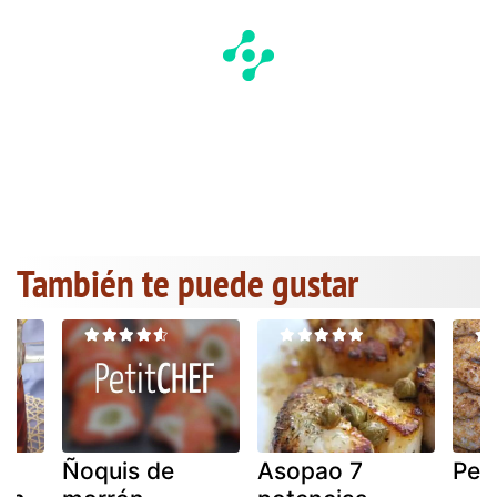
También te puede gustar
Ñoquis de
Asopao 7
Pen