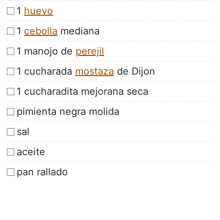
1
huevo
1
cebolla
mediana
1 manojo de
perejil
1 cucharada
mostaza
de Dijon
1 cucharadita mejorana seca
pimienta negra molida
sal
aceite
pan rallado