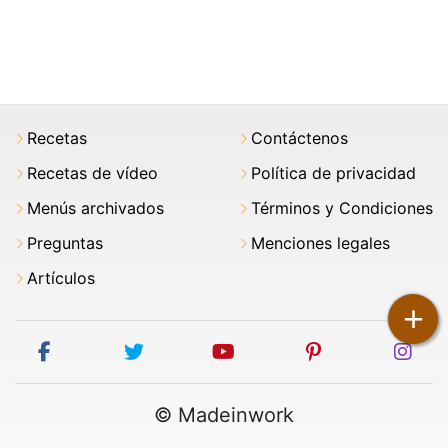
Recetas
Contáctenos
Recetas de vídeo
Política de privacidad
Menús archivados
Términos y Condiciones
Preguntas
Menciones legales
Artículos
+
facebook
twitter
youtube
pinterest
ins
© Madeinwork