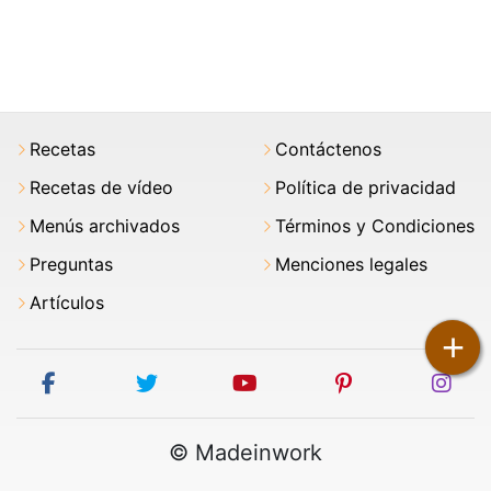
Recetas
Contáctenos
Recetas de vídeo
Política de privacidad
Menús archivados
Términos y Condiciones
Preguntas
Menciones legales
Artículos
+
facebook
twitter
youtube
pinterest
ins
© Madeinwork