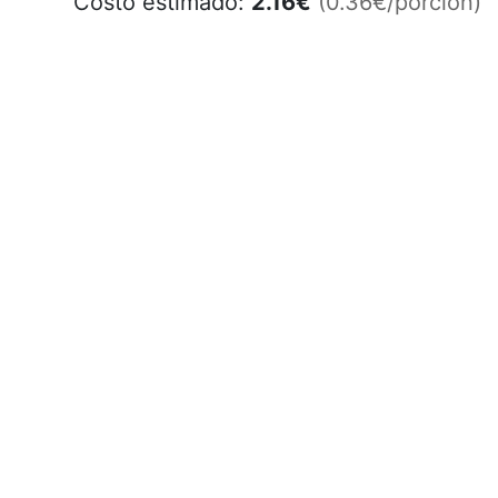
Costo estimado:
2.16
€
(0.36€/porción)