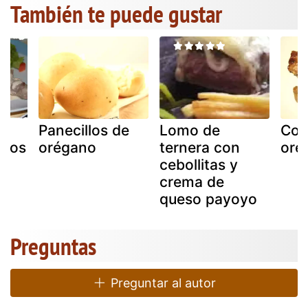
También te puede gustar
Panecillos de
Lomo de
Cost
enos
orégano
ternera con
oré
ul
cebollitas y
crema de
queso payoyo
Preguntas
Preguntar al autor