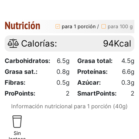
Nutrición
para 1 porción
/
para 100 g
Calorías:
94Kcal
Carbohidratos:
6.5g
Grasa total:
4.5g
Grasa sat.:
0.8g
Proteínas:
6.6g
Fibras:
0.5g
Azúcar:
0.3g
ProPoints:
2
SmartPoints:
2
Información nutricional para 1 porción (40g)
Sin
lactosa