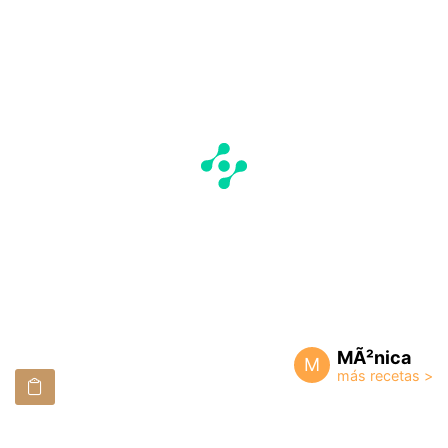
MÃ²nica
M