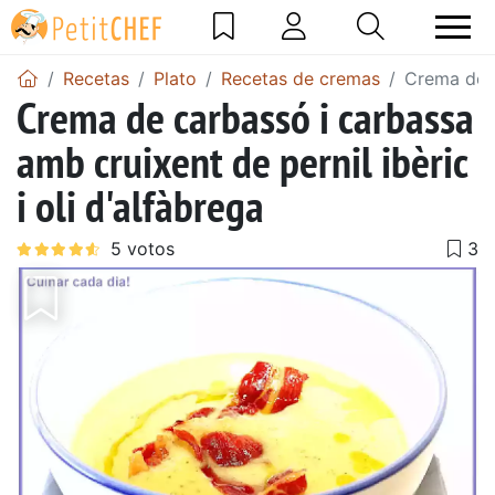
Recetas
Plato
Recetas de cremas
Crema de c
Crema de carbassó i carbassa
amb cruixent de pernil ibèric
i oli d'alfàbrega