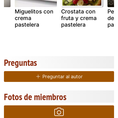
Miguelitos con
Crostata con
Peti
crema
fruta y crema
de 
r
pastelera
pastelera
past
Preguntas
Preguntar al autor
Fotos de miembros