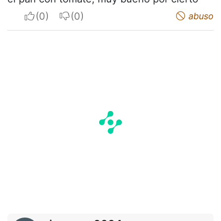
I apreciate
I do not appreciate
abuso