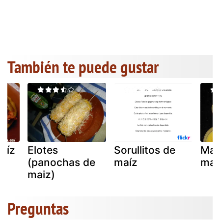
También te puede gustar
aíz
Elotes
Sorullitos de
Maz
(panochas de
maíz
maí
maiz)
Preguntas