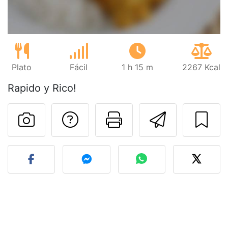
Plato
Fácil
1 h 15 m
2267 Kcal
Rapido y Rico!
Preguntar al autor
Imprimir esta
Enviar 
Publicar la foto de esta r