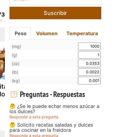
Suscribir
73
Peso
Volumen
Temperatura
(mg)
(g)
(oz)
(lb)
(kg)
itas de pollo
Alitas de pollo
Alitas de po
Preguntas - Respuestas
dobadas
marinadas al
la miel
estilo oriental,
🤔 ¿Se le puede echar menos azúcar a
receta
los dulces?
Responde a esta pregunta
🤔 Solicito recetas saladas y dulces
para cocinar en la freidora
Responde a esta pregunta