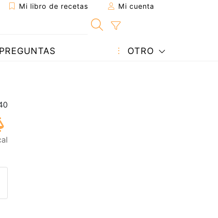
Mi libro de recetas
Mi cuenta
PREGUNTAS
OTRO
al
eta a un amigo
sta página
ntar al autor
ublicar la foto de esta receta