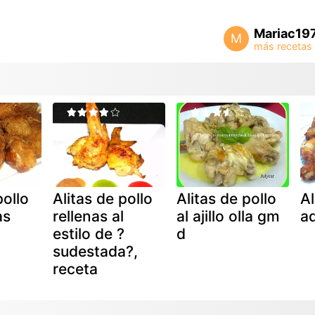
Mariac19
M
pollo
Alitas de pollo
Alitas de pollo
Al
as
rellenas al
al ajillo olla gm
a
estilo de ?
d
sudestada?,
receta