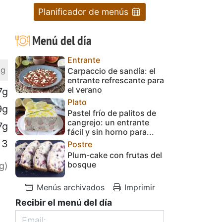
Planificador de menús
Menú del día
Entrante
 g
Carpaccio de sandía: el
entrante refrescante para
el verano
7g
Plato
9g
Pastel frío de palitos de
cangrejo: un entrante
7g
fácil y sin horno para...
3
Postre
Plum-cake con frutas del
bosque
g)
Menús archivados
Imprimir
Recibir el menú del día