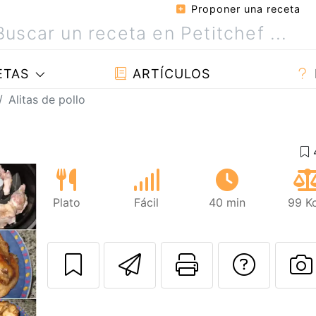
Proponer una receta
ETAS
ARTÍCULOS
Alitas de pollo
Plato
Fácil
40 min
99 Kc
Enviar esta rec
Imprimir e
Pregu
P