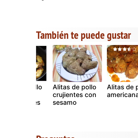
También te puede gustar
Alitas de pollo
Alitas de pollo
Alitas de 
con
crujientes con
american
champiñones
sesamo