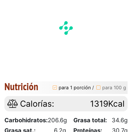
Nutrición
para 1 porción
/
para 100 g
Calorías:
1319Kcal
Carbohidratos:
206.6g
Grasa total:
34.6g
Grasa sat.:
6.2g
Proteínas:
30.7g