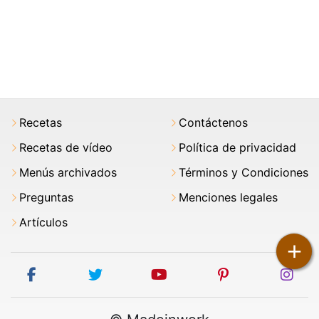
Recetas
Contáctenos
Recetas de vídeo
Política de privacidad
Menús archivados
Términos y Condiciones
Preguntas
Menciones legales
Artículos
+
facebook
twitter
youtube
pinterest
ins