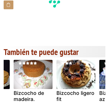
También te puede gustar
c
Bizcocho de
Bizcocho ligero
Biz
madeira.
fit
azu