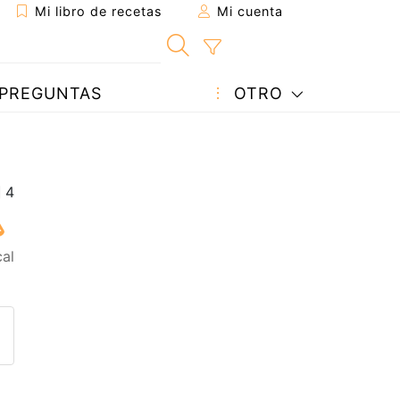
Mi libro de recetas
Mi cuenta
PREGUNTAS
OTRO
cal
eta a un amigo
sta página
ntar al autor
ublicar la foto de esta receta