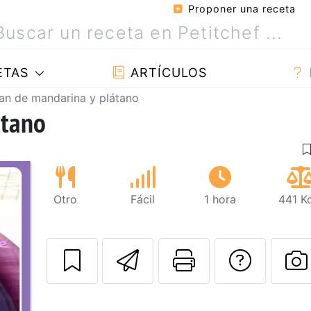
Proponer una receta
ETAS
ARTÍCULOS
an de mandarina y plátano
átano
Otro
Fácil
1 hora
441 K
Enviar esta rec
Imprimir e
Pregu
P