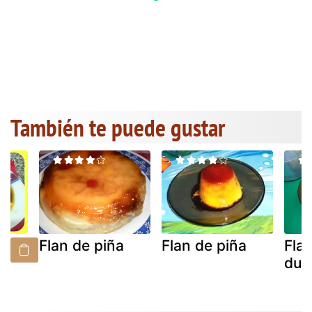
También te puede gustar
a
Flan de piña
Flan de piña
Fla
dul