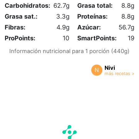
Carbohidratos:
62.7g
Grasa total:
8.8g
Grasa sat.:
3.3g
Proteínas:
8.8g
Fibras:
4.9g
Azúcar:
56.7g
ProPoints:
10
SmartPoints:
19
Información nutricional para 1 porción (440g)
Nivi
N