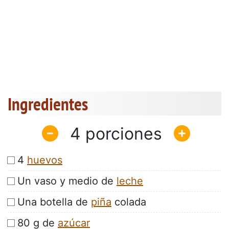
Ingredientes
4
4
huevos
Un vaso y medio de
leche
Una botella de
piña
colada
80 g de
azúcar