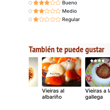
Bueno
Medio
Regular
También te puede gustar
Vieiras a la
Vieiras al
Vieiras a l
gallega
albariño
gallega