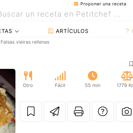
Proponer una receta
ETAS
ARTÍCULOS
Falsas vieiras rellenas
Otro
Fácil
55 min
1779 K
Enviar esta rec
Imprimir e
Pregu
Siguiente
P