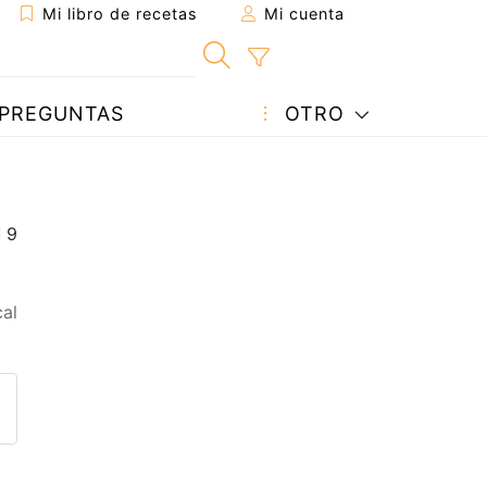
Mi libro de recetas
Mi cuenta
PREGUNTAS
OTRO
cal
eta a un amigo
sta página
ntar al autor
ublicar la foto de esta receta