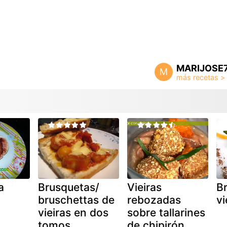
MARIJOSE
M
a
Brusquetas/
Vieiras
B
bruschettas de
rebozadas
vi
vieiras en dos
sobre tallarines
tomos
de chipirón