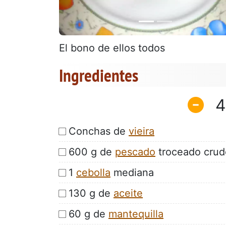
El bono de ellos todos
Ingredientes
4
Conchas de
vieira
600 g de
pescado
troceado crud
1
cebolla
mediana
130 g de
aceite
60 g de
mantequilla