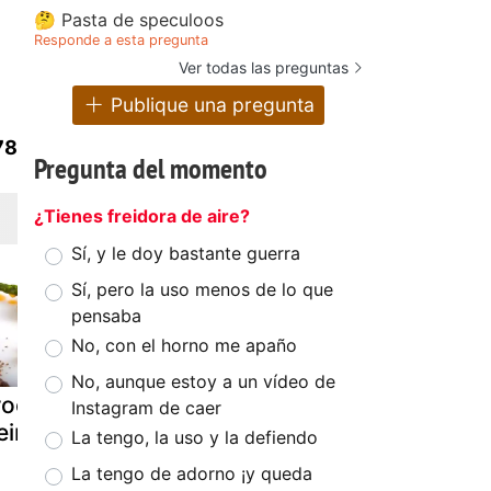
🤔 Pasta de speculoos
Responde a esta pregunta
Ver todas las preguntas
Publique una pregunta
78
Pregunta del momento
¿Tienes freidora de aire?
Sí, y le doy bastante guerra
Sí, pero la uso menos de lo que
pensaba
No, con el horno me apaño
No, aunque estoy a un vídeo de
rocheta de
Empanada
Tagliatelles 
Instagram de caer
eiras
gallega de
nero di sep
La tengo, la uso y la defiendo
vieiras
con vieiras
La tengo de adorno ¡y queda