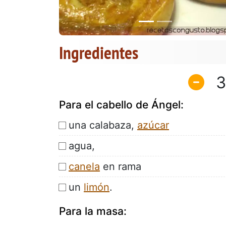
Ingredientes
3
Para el cabello de Ángel:
una calabaza,
azúcar
agua,
canela
en rama
un
limón
.
Para la masa: