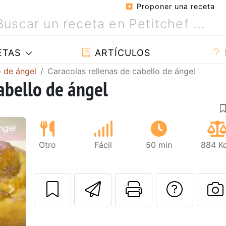
Proponer una receta
ETAS
ARTÍCULOS
o de ángel
Caracolas rellenas de cabello de ángel
abello de ángel
Otro
Fácil
50 min
884 Kc
Enviar esta rec
Imprimir e
Pregu
Siguiente
P