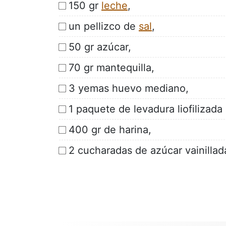
150 gr
leche
,
un pellizco de
sal
,
50 gr azúcar,
70 gr mantequilla,
3 yemas huevo mediano,
1 paquete de levadura liofilizad
400 gr de harina,
2 cucharadas de azúcar vainillad