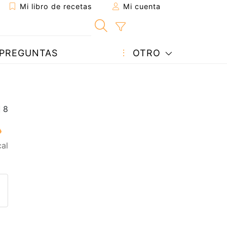
Mi libro de recetas
Mi cuenta
PREGUNTAS
OTRO
al
eta a un amigo
sta página
ntar al autor
ublicar la foto de esta receta