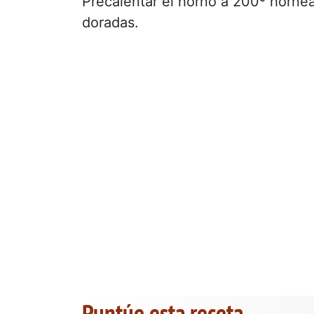
Precalentar el horno a 200º horne
doradas.
Puntúe esta receta