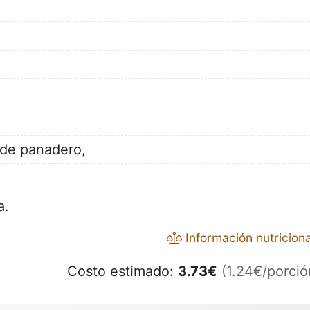
a de panadero,
a.
Información nutriciona
Costo estimado:
3.73
€
(1.24€/porció