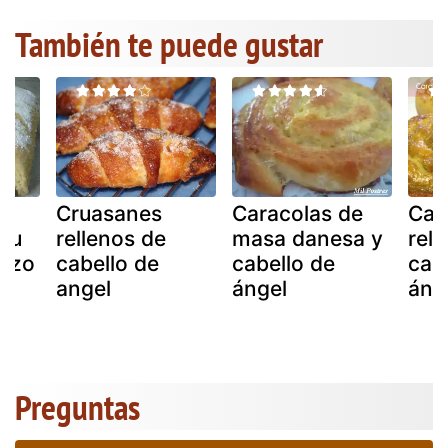
También te puede gustar
Cruasanes
Caracolas de
Car
itu
rellenos de
masa danesa y
rell
razo
cabello de
cabello de
cab
angel
ángel
áng
Preguntas