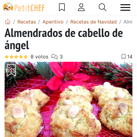
Recetas
Aperitivo
Recetas de Navidad
Almen
Almendrados de cabello de
ángel
Anterior
Sigu