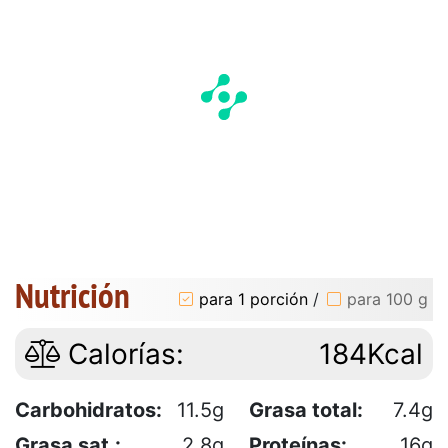
Nutrición
para 1 porción
/
para 100 g
Calorías:
184Kcal
Carbohidratos:
11.5g
Grasa total:
7.4g
Grasa sat.:
2.8g
Proteínas:
16g