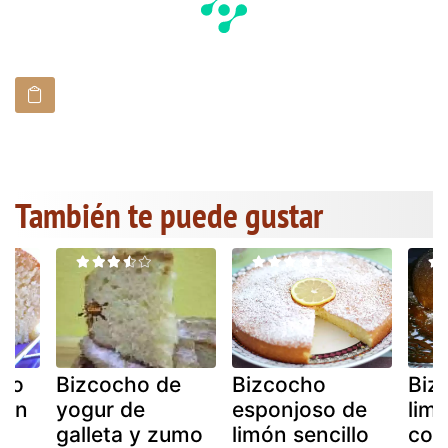
También te puede gustar
cho
Bizcocho de
Bizcocho
Biz
con
yogur de
esponjoso de
lim
y
galleta y zumo
limón sencillo
coo