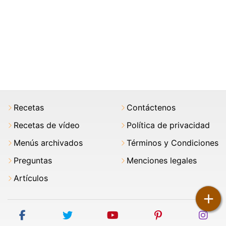
Recetas
Contáctenos
Recetas de vídeo
Política de privacidad
Menús archivados
Términos y Condiciones
Preguntas
Menciones legales
Artículos
+
facebook
twitter
youtube
pinterest
ins