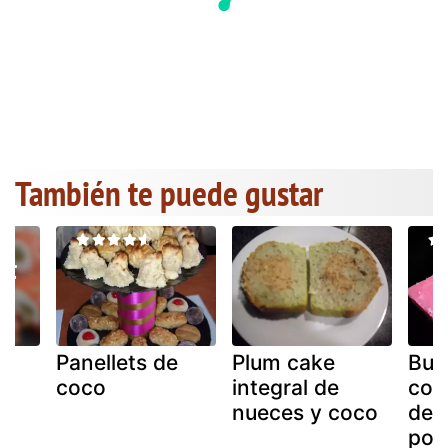
También te puede gustar
de
Panellets de
Plum cake
Burf
coco
integral de
coc
nueces y coco
deli
pos