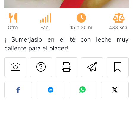
Otro
Fácil
15 h 20 m
433 Kcal
¡ Sumerjaslo en el té con leche muy
caliente para el placer!
Preguntar al autor
Imprimir esta
Enviar 
Publicar la foto de esta r