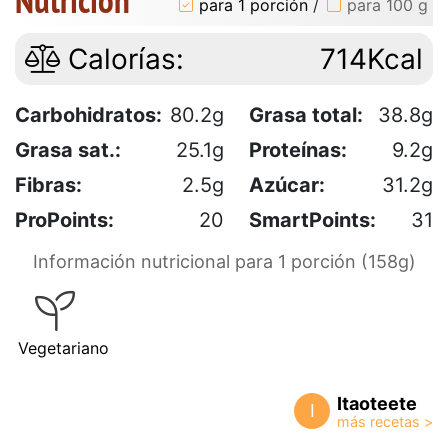
Nutrición
para 1 porción
/
para 100 g
Calorías:
714Kcal
Carbohidratos:
80.2g
Grasa total:
38.8g
Grasa sat.:
25.1g
Proteínas:
9.2g
Fibras:
2.5g
Azúcar:
31.2g
ProPoints:
20
SmartPoints:
31
Información nutricional para 1 porción (158g)
Vegetariano
Itaoteete
I