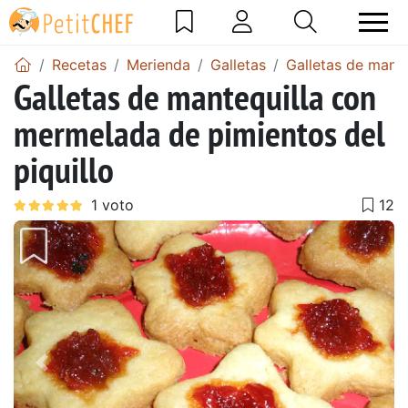
Recetas
Merienda
Galletas
Galletas de mante
Galletas de mantequilla con
mermelada de pimientos del
piquillo
Anterior
Sigu