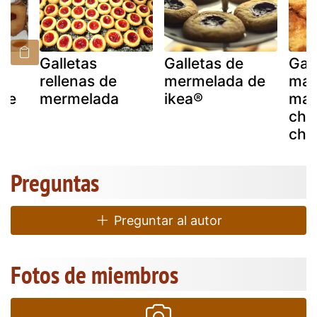
Galletas
Galletas de
Gal
rellenas de
mermelada de
man
de
mermelada
ikea®
man
chi
cho
Preguntas
Preguntar al autor
Fotos de miembros