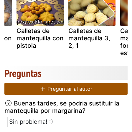
Galletas de
Galletas de
Gal
 con
mantequilla con
mantequilla 3,
man
pistola
2, 1
for
estr
Preguntas
Preguntar al autor
Buenas tardes, se podria sustituir la
mantequilla por margarina?
Sin problema! :)