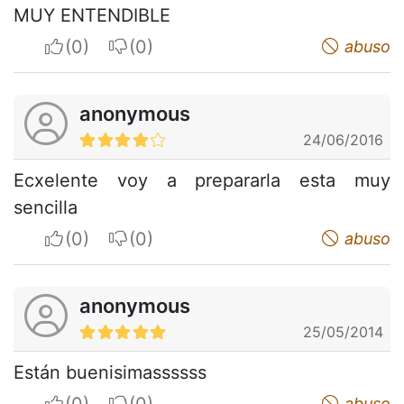
MUY ENTENDIBLE
I apreciate
I do not appreciate
abuso
anonymous
24/06/2016
Ecxelente voy a prepararla esta muy
sencilla
I apreciate
I do not appreciate
abuso
anonymous
25/05/2014
Están buenisimassssss
I apreciate
I do not appreciate
abuso