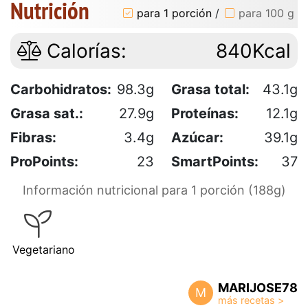
Nutrición
para 1 porción
/
para 100 g
Calorías:
840Kcal
Carbohidratos:
98.3g
Grasa total:
43.1g
Grasa sat.:
27.9g
Proteínas:
12.1g
Fibras:
3.4g
Azúcar:
39.1g
ProPoints:
23
SmartPoints:
37
Información nutricional para 1 porción (188g)
Vegetariano
MARIJOSE78
M