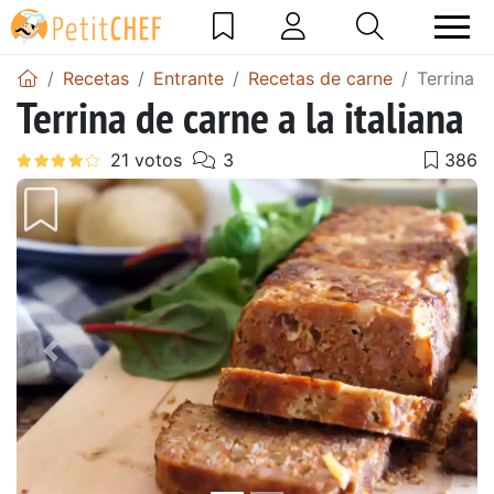
Recetas
Entrante
Recetas de carne
Terrina d
Terrina de carne a la italiana
Anterior
Sigu