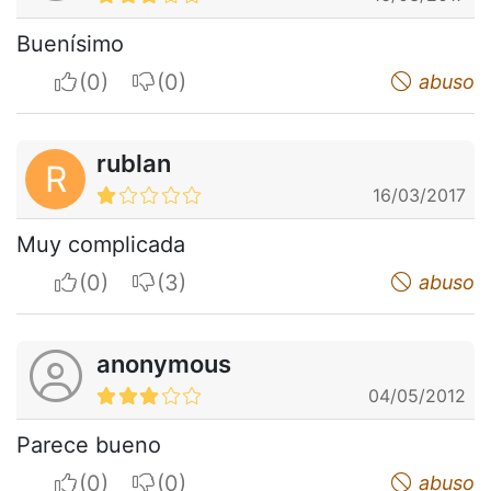
Buenísimo
I apreciate
I do not appreciate
abuso
rublan
R
16/03/2017
Muy complicada
I apreciate
I do not appreciate
abuso
anonymous
04/05/2012
Parece bueno
I apreciate
I do not appreciate
abuso