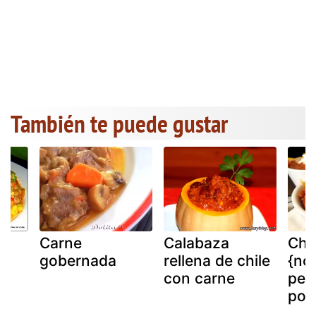
También te puede gustar
Carne
Calabaza
Chi
de
gobernada
rellena de chile
{no 
con carne
pero
pop