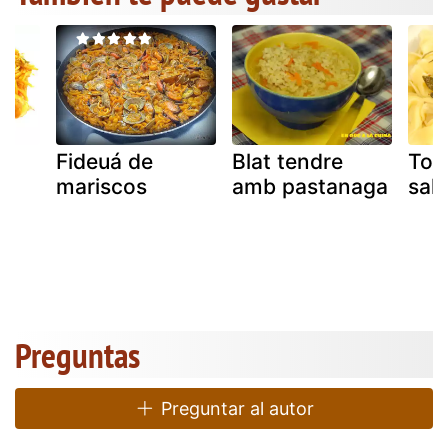
Fideuá de
Blat tendre
Tort
mariscos
amb pastanaga
salv
Preguntas
Preguntar al autor