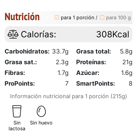
Nutrición
para 1 porción
/
para 100 g
Calorías:
308Kcal
Carbohidratos:
33.7g
Grasa total:
5.8g
Grasa sat.:
2.3g
Proteínas:
21g
Fibras:
1.7g
Azúcar:
1.6g
ProPoints:
7
SmartPoints:
8
Información nutricional para 1 porción (215g)
Sin
Sin huevo
lactosa