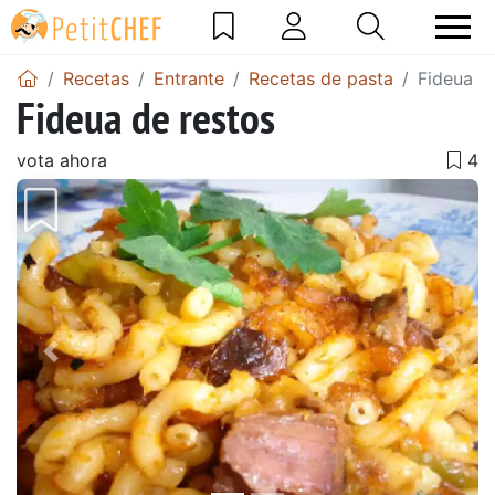
Recetas
Entrante
Recetas de pasta
Fideua d
Fideua de restos
vota ahora
Anterior
Sigu