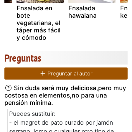
Ensalada en
Ensalada
Ens
bote
hawaiana
ken
vegetariana, el
táper más fácil
y cómodo
Preguntas
Preguntar al autor
Sin duda será muy deliciosa,pero muy
costosa en elementos,no para una
pensión mínima.
Puedes sustituir:
- el magret de pato curado por jamón
serrano, lomo o cualquier otro tipo de