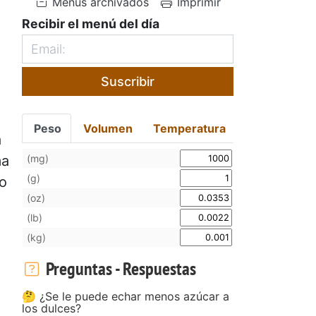
Menús archivados
Imprimir
Recibir el menú del día
Suscribir
Peso
Volumen
Temperatura
a
(mg)
ma
(g)
so
(oz)
(lb)
(kg)
Preguntas - Respuestas
🤔 ¿Se le puede echar menos azúcar a
los dulces?