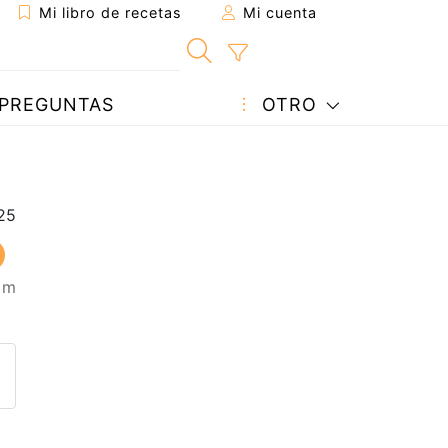
Mi libro de recetas
Mi cuenta
PREGUNTAS
OTRO
5 m
eta a un amigo
sta página
ntar al autor
ublicar la foto de esta receta