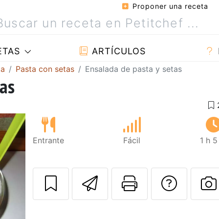
Proponer una receta
ETAS
ARTÍCULOS
ta
Pasta con setas
Ensalada de pasta y setas
tas
Entrante
Fácil
1 h 
Enviar esta rec
Imprimir e
Pregu
P