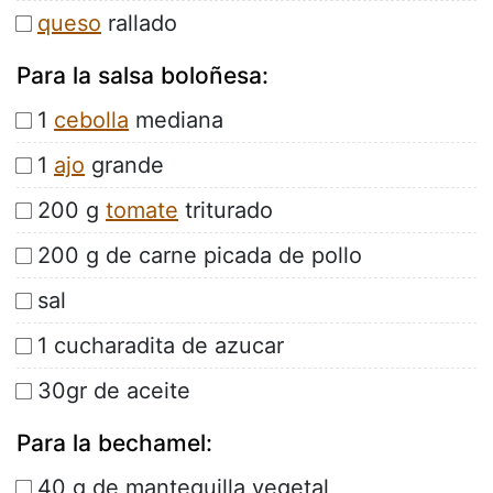
queso
rallado
Para la salsa boloñesa:
1
cebolla
mediana
1
ajo
grande
200 g
tomate
triturado
200 g de carne picada de pollo
sal
1 cucharadita de azucar
30gr de aceite
Para la bechamel:
40 g de mantequilla vegetal