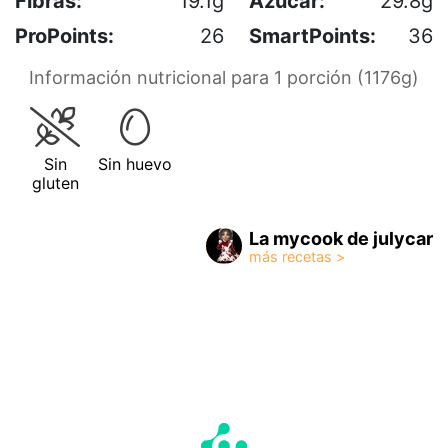
Fibras:
19.1g
Azúcar:
29.8g
ProPoints:
26
SmartPoints:
36
Información nutricional para 1 porción (1176g)
Sin
Sin huevo
gluten
La mycook de julycar