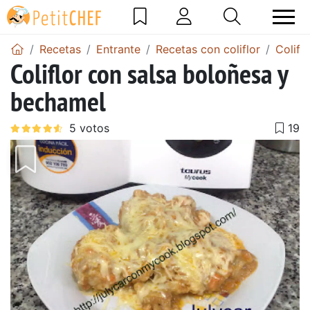
Recetas
Entrante
Recetas con coliflor
Colifl
Coliflor con salsa boloñesa y
bechamel