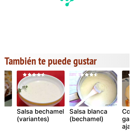
También te puede gustar
Salsa bechamel
Salsa blanca
Coli
(variantes)
(bechamel)
gal
aja
ya