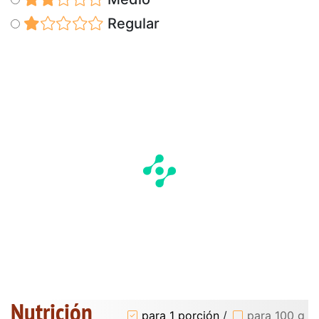
Regular
Nutrición
para 1 porción
/
para 100 g