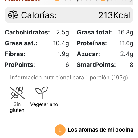
Calorías:
213Kcal
Carbohidratos:
2.5g
Grasa total:
16.8g
Grasa sat.:
10.4g
Proteínas:
11.6g
Fibras:
1.9g
Azúcar:
2.4g
ProPoints:
6
SmartPoints:
8
Información nutricional para 1 porción (195g)
Sin
Vegetariano
gluten
Los aromas de mi cocina
L