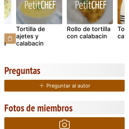
Tortilla de
Rollo de tortilla
Tort
ajetes y
con calabacin
cal
sca
calabacin
Preguntas
Preguntar al autor
Fotos de miembros