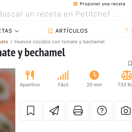
Proponer una receta
ETAS
ARTÍCULOS
mate
Huevos cocidos con tomate y bechamel
mate y bechamel
Aperitivo
Fácil
20 min
733 Kc
Enviar esta rec
Imprimir e
Pregu
P