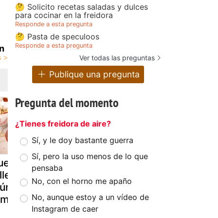
🤔 Solicito recetas saladas y dulces
para cocinar en la freidora
Responde a esta pregunta
🤔 Pasta de speculoos
Responde a esta pregunta
n
Ver todas las preguntas
Publique una pregunta
Pregunta del momento
¿Tienes freidora de aire?
Sí, y le doy bastante guerra
Sí, pero la uso menos de lo que
uevos
Patatas en
"canelones
pensaba
llenos de
tomate con
jamón york
No, con el horno me apaño
tún con
huevo
bechamel d
No, aunque estoy a un vídeo de
omate
tomate
Instagram de caer