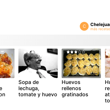
Chelejua
C
Sopa de
Huevos
H
e
lechuga,
rellenos
re
on
tomate y huevo
gratinados
a
t