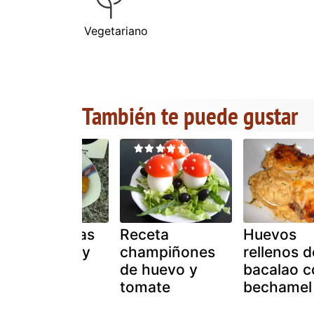
Vegetariano
También te puede gustar
Ñoras frescas
Receta
Huevos
con tomate y
champiñones
rellenos d
huevo
de huevo y
bacalao c
tomate
bechamel