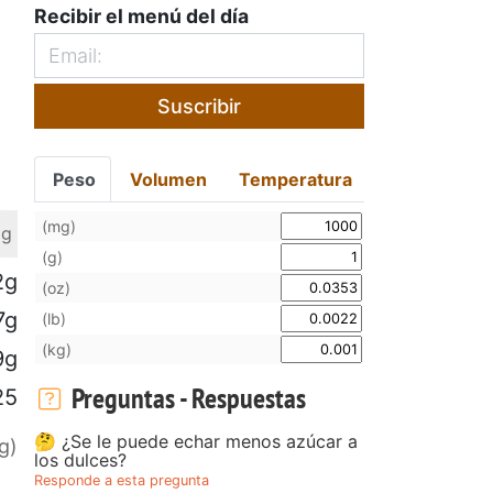
Recibir el menú del día
Suscribir
Peso
Volumen
Temperatura
(mg)
 g
(g)
2g
(oz)
7g
(lb)
(kg)
9g
Preguntas - Respuestas
25
🤔 ¿Se le puede echar menos azúcar a
g)
los dulces?
Responde a esta pregunta