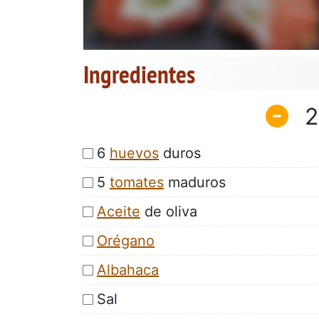
Ingredientes
2
6
huevos
duros
5
tomates
maduros
Aceite
de oliva
Orégano
Albahaca
Sal