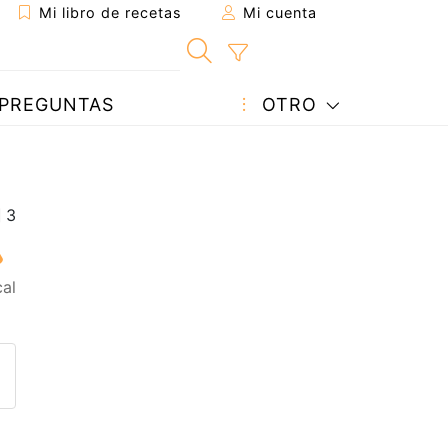
Mi libro de recetas
Mi cuenta
PREGUNTAS
OTRO
al
eta a un amigo
sta página
ntar al autor
ublicar la foto de esta receta