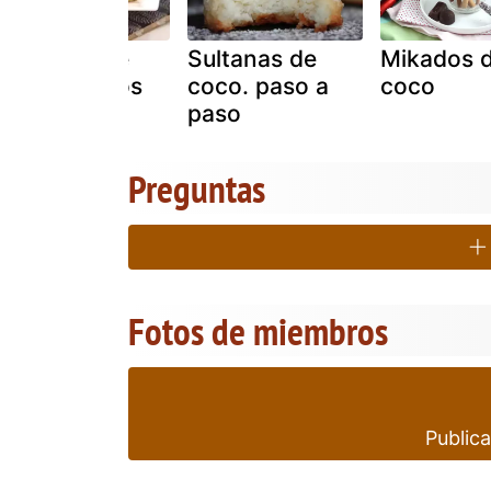
Volcanes de
Sultanas de
Mikados 
coco rellenos
coco. paso a
coco
paso
Preguntas
Fotos de miembros
Publica