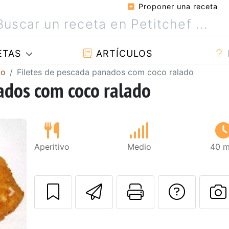
Proponer una receta
ETAS
ARTÍCULOS
co
Filetes de pescada panados com coco ralado
ados com coco ralado
Aperitivo
Medio
40 m
Enviar esta rec
Imprimir e
Pregu
Siguiente
P