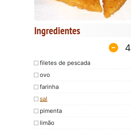
Ingredientes
4
filetes de pescada
ovo
farinha
sal
pimenta
limão