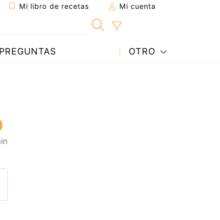
Mi libro de recetas
Mi cuenta
PREGUNTAS
OTRO
in
eta a un amigo
sta página
ntar al autor
ublicar la foto de esta receta