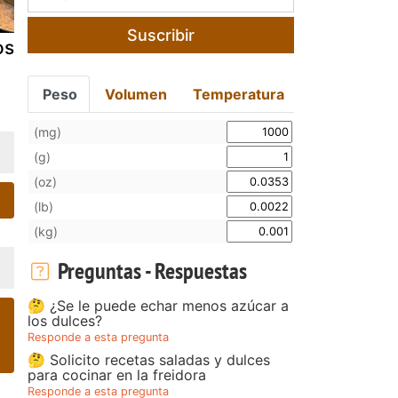
Suscribir
stre de coco.
Sultanas de
Pastas de t
coco
coco
Peso
Volumen
Temperatura
(mg)
(g)
(oz)
(lb)
(kg)
Preguntas - Respuestas
🤔 ¿Se le puede echar menos azúcar a
los dulces?
Responde a esta pregunta
🤔 Solicito recetas saladas y dulces
para cocinar en la freidora
Responde a esta pregunta