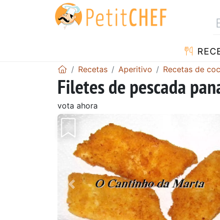
REC
Recetas
Aperitivo
Recetas de co
Filetes de pescada pan
vota ahora
Anterior