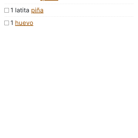
1 latita
piña
1
huevo