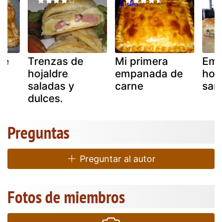
de
Trenzas de
Mi primera
Emp
hojaldre
empanada de
hoj
saladas y
carne
sar
dulces.
Preguntas
Preguntar al autor
Fotos de miembros