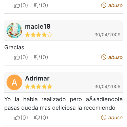
I apreciate
I do not appreciate
abuso
macle18
30/04/2009
Gracias
I apreciate
I do not appreciate
abuso
Adrimar
A
30/04/2009
Yo la habia realizado pero aÃ±adiendole
pasas queda mas deliciosa la recomiendo
I apreciate
I do not appreciate
abuso