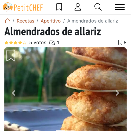
Recetas
Aperitivo
Almendrados de allariz
Almendrados de allariz
Anterior
Sigu