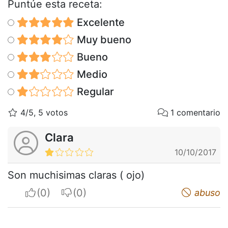
Puntúe esta receta:
Excelente
Muy bueno
Bueno
Medio
Regular
4/5, 5 votos
1 comentario
Clara
10/10/2017
Son muchisimas claras ( ojo)
I apreciate
I do not appreciate
abuso