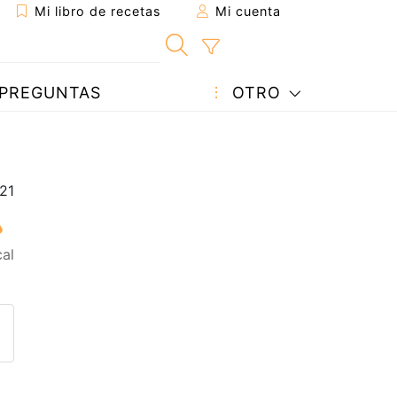
Mi libro de recetas
Mi cuenta
PREGUNTAS
OTRO
al
eta a un amigo
sta página
ntar al autor
ublicar la foto de esta receta