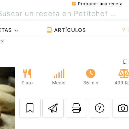
Proponer una receta
ETAS
ARTÍCULOS
ca
Plato
Medio
35 min
499 Kc
Enviar esta rec
Imprimir e
Pregu
P