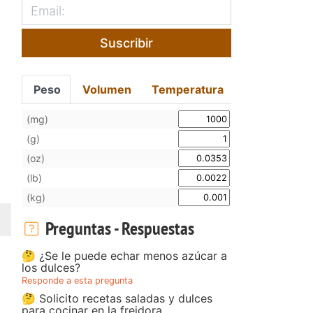
Suscribir
Peso
Volumen
Temperatura
(mg)
(g)
(oz)
(lb)
(kg)
Preguntas - Respuestas
🤔 ¿Se le puede echar menos azúcar a
los dulces?
Responde a esta pregunta
🤔 Solicito recetas saladas y dulces
para cocinar en la freidora