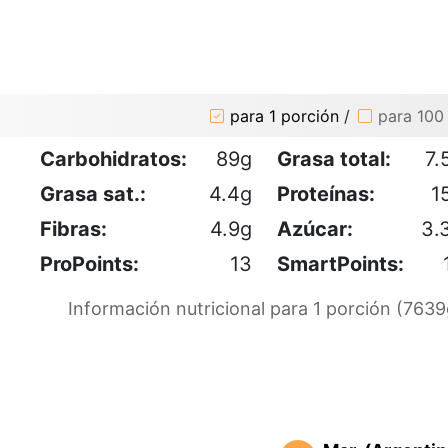
para 1 porción
/
para 100
Carbohidratos:
89g
Grasa total:
7.
Grasa sat.:
4.4g
Proteínas:
1
Fibras:
4.9g
Azúcar:
3.
ProPoints:
13
SmartPoints:
Información nutricional para 1 porción (7639