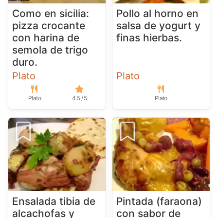
Como en sicilia:
Pollo al horno en
pizza crocante
salsa de yogurt y
con harina de
finas hierbas.
semola de trigo
duro.
Plato
Plato
Plato
4.5 / 5
Plato
Ensalada tibia de
Pintada (faraona)
alcachofas y
con sabor de