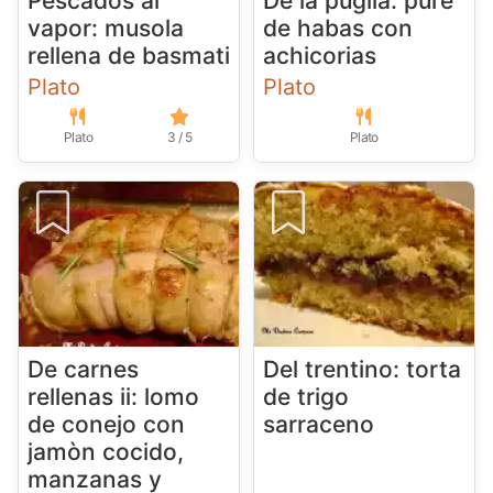
Pescados al
De la puglia: purè
vapor: musola
de habas con
rellena de basmati
achicorias
Plato
Plato
Plato
3 / 5
Plato
De carnes
Del trentino: torta
rellenas ii: lomo
de trigo
de conejo con
sarraceno
jamòn cocido,
manzanas y