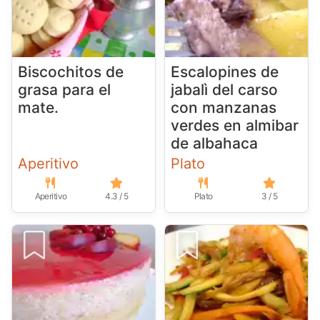
Biscochitos de
Escalopines de
grasa para el
jabalì del carso
mate.
con manzanas
verdes en almibar
de albahaca
Aperitivo
Plato
Aperitivo
4.3 / 5
Plato
3 / 5