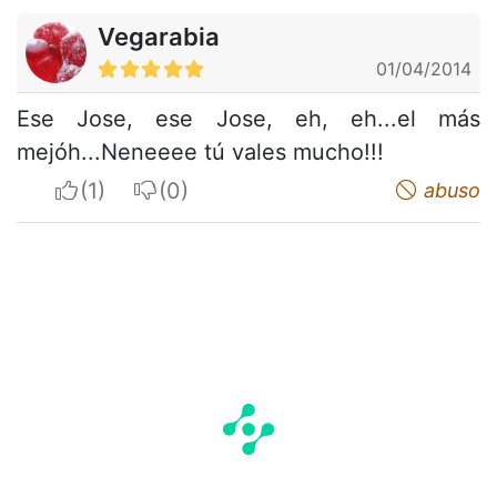
Vegarabia
01/04/2014
Ese Jose, ese Jose, eh, eh...el más
mejóh...Neneeee tú vales mucho!!!
I apreciate
I do not appreciate
abuso