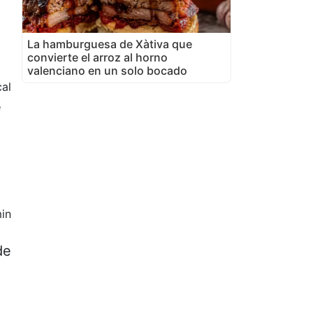
La hamburguesa de Xàtiva que
convierte el arroz al horno
valenciano en un solo bocado
cal
e
in
de