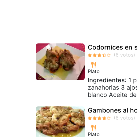
Codornices en s
Plato
Ingredientes
: 1 
zanahorias 3 ajos
blanco Aceite de 
Gambones al ho
Plato