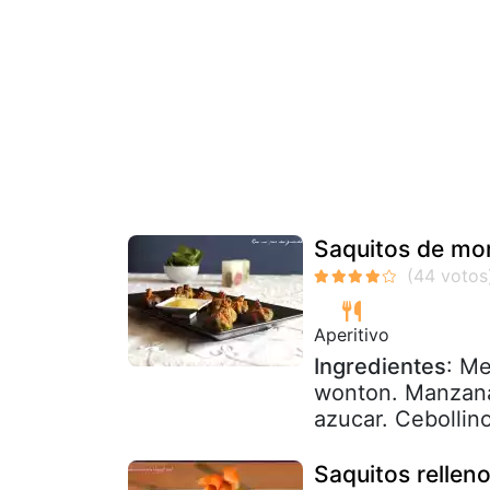
Saquitos de mor
Aperitivo
Ingredientes
: Me
wonton. Manzana
azucar. Cebollino
Saquitos rellen