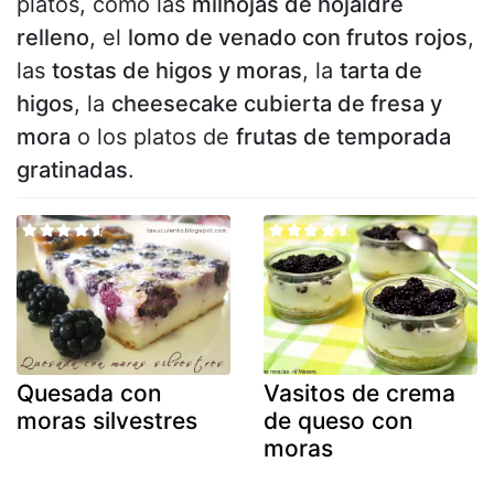
platos, como las
milhojas de hojaldre
relleno
, el
lomo de venado con frutos rojos
,
las
tostas de higos y moras
, la
tarta de
higos
, la
cheesecake cubierta de fresa y
mora
o los platos de
frutas de temporada
gratinadas
.
Quesada con
Vasitos de crema
moras silvestres
de queso con
moras