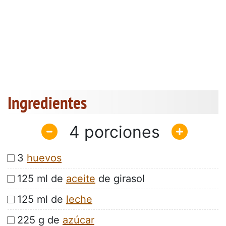
Ingredientes
4
3
huevos
125 ml de
aceite
de girasol
125 ml de
leche
225 g de
azúcar