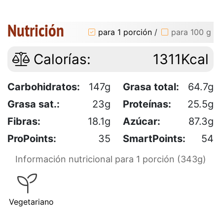
Nutrición
para 1 porción
/
para 100 g
Calorías:
1311Kcal
Carbohidratos:
147g
Grasa total:
64.7g
Grasa sat.:
23g
Proteínas:
25.5g
Fibras:
18.1g
Azúcar:
87.3g
ProPoints:
35
SmartPoints:
54
Información nutricional para 1 porción (343g)
Vegetariano