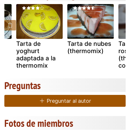
ga
Tarta de
Tarta de nubes
Tar
yoghurt
(thermomix)
ros
)
adaptada a la
(th
thermomix
con
Preguntas
Preguntar al autor
Fotos de miembros