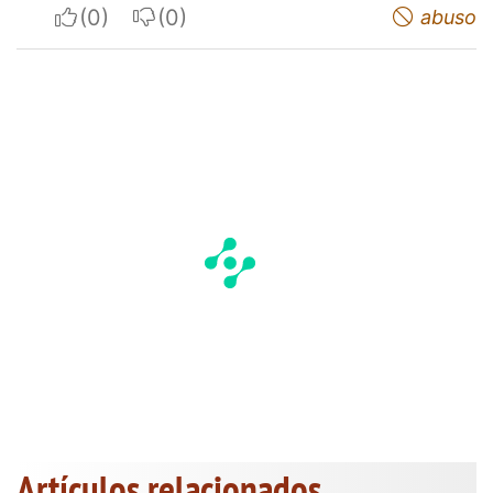
I apreciate
I do not appreciate
abuso
Artículos relacionados