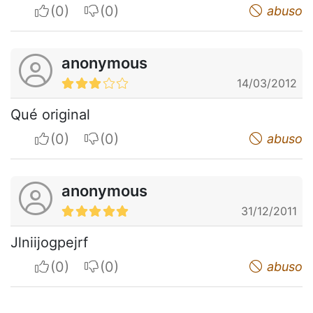
I apreciate
I do not appreciate
abuso
anonymous
14/03/2012
Qué original
I apreciate
I do not appreciate
abuso
anonymous
31/12/2011
Jlniijogpejrf
I apreciate
I do not appreciate
abuso