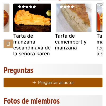
Tarta de
Tarta de
Tar
on
manzana
camembert y
man
escandinava de
manzana
reg
la señora karen
als
Preguntas
Preguntar al autor
Fotos de miembros