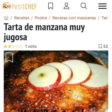
Recetas
Postre
Recetas con manzanas
Tart
Tarta de manzana muy
jugosa