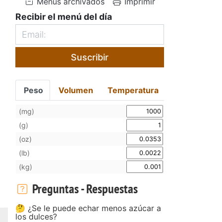
Menús archivados
Imprimir
Recibir el menú del día
Suscribir
Peso
Volumen
Temperatura
(mg)
(g)
(oz)
(lb)
(kg)
Preguntas - Respuestas
🤔 ¿Se le puede echar menos azúcar a
los dulces?