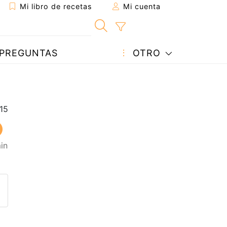
Mi libro de recetas
Mi cuenta
PREGUNTAS
OTRO
in
eta a un amigo
sta página
ntar al autor
ublicar la foto de esta receta