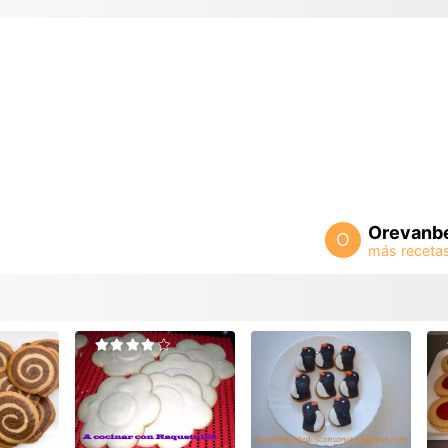
Orevanb
O