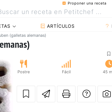
Proponer una receta
ETAS
ARTÍCULOS
uben (galletas alemanas)
lemanas)
Postre
Fácil
45 m
Enviar esta rec
Imprimir e
Pregu
Siguiente
P