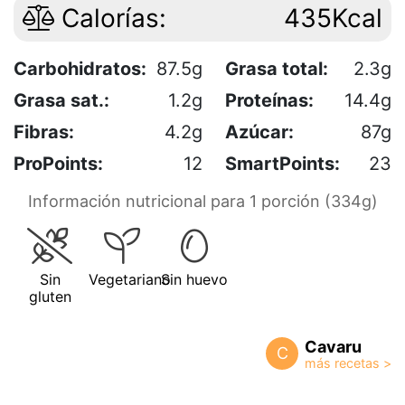
Calorías:
435Kcal
Carbohidratos:
87.5g
Grasa total:
2.3g
Grasa sat.:
1.2g
Proteínas:
14.4g
Fibras:
4.2g
Azúcar:
87g
ProPoints:
12
SmartPoints:
23
Información nutricional para 1 porción (334g)
Sin
Vegetariano
Sin huevo
gluten
Cavaru
C