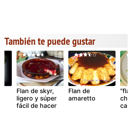
También te puede gustar
Flan de skyr,
Flan de
"fla
ligero y súper
amaretto
cho
fácil de hacer
cas