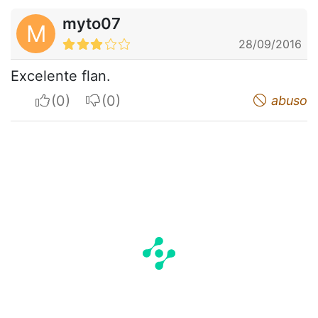
myto07
M
28/09/2016
Excelente flan.
I apreciate
I do not appreciate
abuso