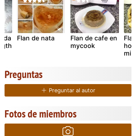
jada
Flan de nata
Flan de cafe en
Fla
ligth
mycook
hor
mic
Preguntas
Preguntar al autor
Fotos de miembros