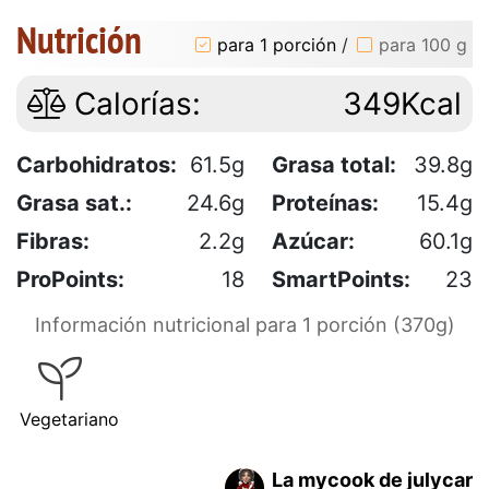
Nutrición
para 1 porción
/
para 100 g
Calorías:
349Kcal
Carbohidratos:
61.5g
Grasa total:
39.8g
Grasa sat.:
24.6g
Proteínas:
15.4g
Fibras:
2.2g
Azúcar:
60.1g
ProPoints:
18
SmartPoints:
23
Información nutricional para 1 porción (370g)
Vegetariano
La mycook de julycar