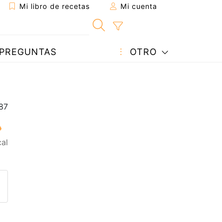
Mi libro de recetas
Mi cuenta
PREGUNTAS
OTRO
al
eta a un amigo
sta página
ntar al autor
ublicar la foto de esta receta