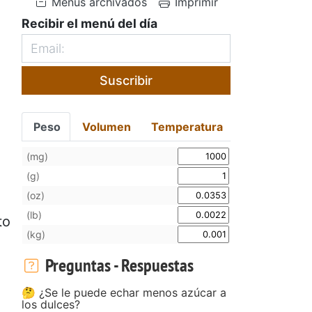
Menús archivados
Imprimir
Recibir el menú del día
Suscribir
Peso
Volumen
Temperatura
(mg)
(g)
(oz)
(lb)
to
(kg)
Preguntas - Respuestas
🤔 ¿Se le puede echar menos azúcar a
los dulces?