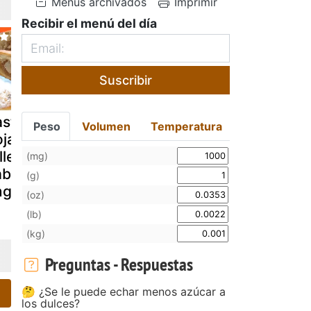
Menús archivados
Imprimir
Recibir el menú del día
Suscribir
stelitos de
Milhojas de
Pastelitos 
Peso
Volumen
Temperatura
jaldre
merengue
pollo al lim
llenos de
italiano y crema
(mg)
bello de
pastelera
(g)
ngel
(oz)
(lb)
(kg)
Preguntas - Respuestas
🤔 ¿Se le puede echar menos azúcar a
los dulces?