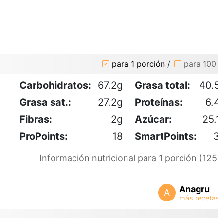
para 1 porción
/
para 100
Carbohidratos:
67.2g
Grasa total:
40.
Grasa sat.:
27.2g
Proteínas:
6.
Fibras:
2g
Azúcar:
25.
ProPoints:
18
SmartPoints:
Información nutricional para 1 porción (125
Anagru
A