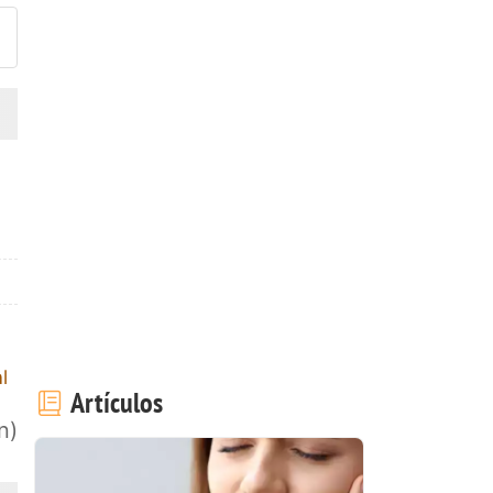
l
Artículos
n)