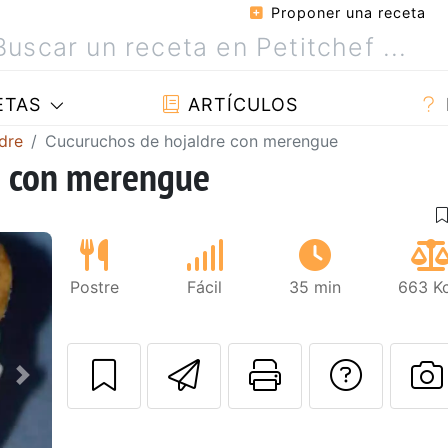
Proponer una receta
ETAS
ARTÍCULOS
dre
Cucuruchos de hojaldre con merengue
e con merengue
Postre
Fácil
35 min
663 Kc
Enviar esta rec
Imprimir e
Pregu
Siguiente
P