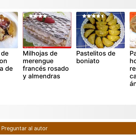
 de
Milhojas de
Pastelitos de
Pa
con
merengue
boniato
ho
a de
francés rosado
re
y almendras
ca
á
Preguntar al autor