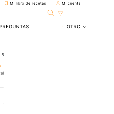
Mi libro de recetas
Mi cuenta
PREGUNTAS
OTRO
al
eta a un amigo
sta página
ntar al autor
ublicar la foto de esta receta