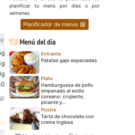
planificar tu menú por días o por
semanas.
Planificador de menús
 g
Menú del día
5g
Entrante
Patatas gajo especiadas
4g
1g
Plato
30
Hamburguesa de pollo
empanado al estilo
coreano: crujiente,
g)
picante y...
Postre
Tarta de chocolate con
crema inglesa