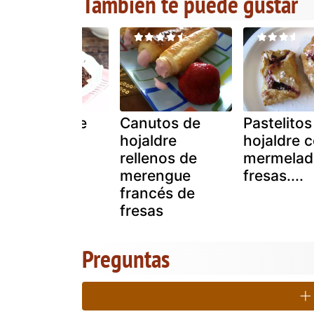
También te puede gustar
Pastelitos de
Canutos de
Pastelitos
chocolate y
hojaldre
hojaldre 
merengue
rellenos de
mermelad
merengue
fresas....
francés de
fresas
Preguntas