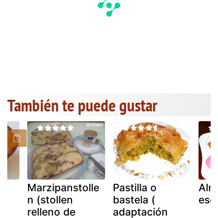
También te puede gustar
Marzipanstolle
Pastilla o
Alm
n (stollen
bastela (
esc
relleno de
adaptación