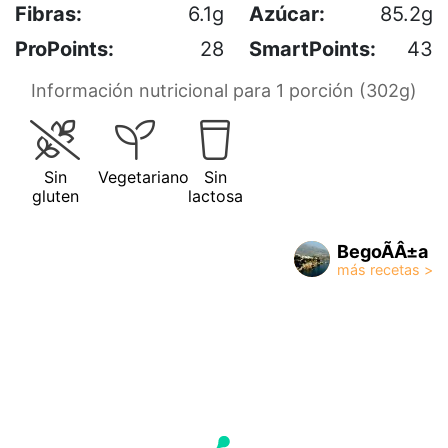
Fibras:
6.1g
Azúcar:
85.2g
ProPoints:
28
SmartPoints:
43
Información nutricional para 1 porción (302g)
Sin
Vegetariano
Sin
gluten
lactosa
BegoÃÂ±a