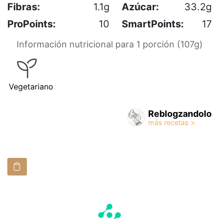
Fibras:
1.1g
Azúcar:
33.2g
ProPoints:
10
SmartPoints:
17
Información nutricional para 1 porción (107g)
Vegetariano
Reblogzandolo