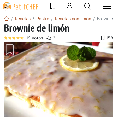
Recetas
Postre
Recetas con limón
Brownie d
Brownie de limón