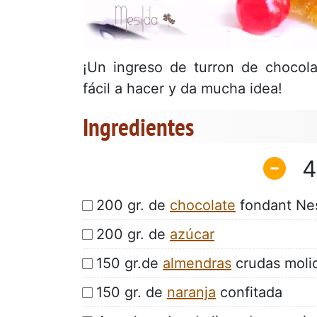
¡Un ingreso de turron de chocol
fácil a hacer y da mucha idea!
Ingredientes
4
200 gr. de
chocolate
fondant Nes
200 gr. de
azúcar
150 gr.de
almendras
crudas moli
150 gr. de
naranja
confitada