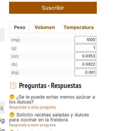
Suscribir
Peso
Volumen
Temperatura
(mg)
(g)
(oz)
(lb)
(kg)
Preguntas - Respuestas
🤔 ¿Se le puede echar menos azúcar a
los dulces?
 g
Responde a esta pregunta
🤔 Solicito recetas saladas y dulces
para cocinar en la freidora
3g
Responde a esta pregunta
5g