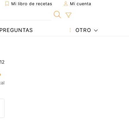
Mi libro de recetas
Mi cuenta
PREGUNTAS
OTRO
al
eta a un amigo
sta página
ntar al autor
ublicar la foto de esta receta