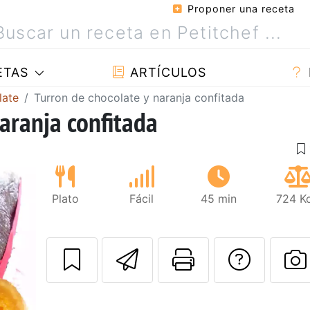
Proponer una receta
ETAS
ARTÍCULOS
late
Turron de chocolate y naranja confitada
aranja confitada
Plato
Fácil
45 min
724 Kc
Enviar esta rec
Imprimir e
Pregu
Siguiente
P