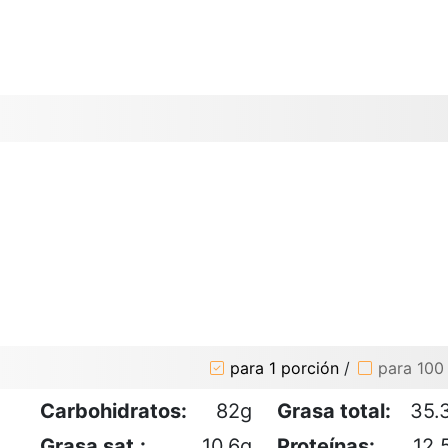
para 1 porción
/
para 100
Carbohidratos:
82g
Grasa total:
35.
Grasa sat.:
10.6g
Proteínas:
12.