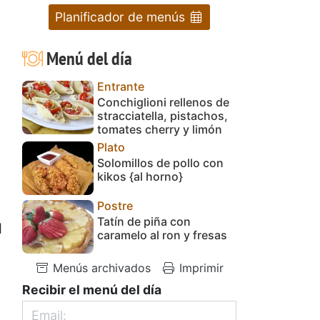
Planificador de menús
Menú del día
Entrante
Conchiglioni rellenos de
.
stracciatella, pistachos,
tomates cherry y limón
Plato
Solomillos de pollo con
kikos {al horno}
Postre
Tatín de piña con
l
caramelo al ron y fresas
Menús archivados
Imprimir
Recibir el menú del día