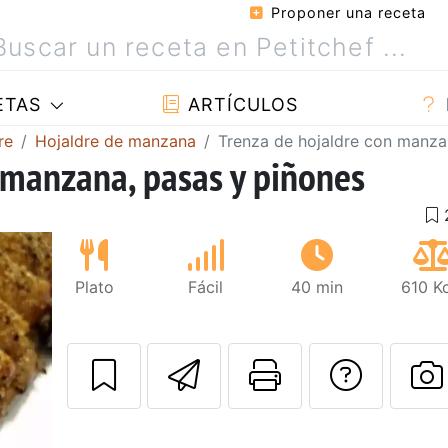
Proponer una receta
ETAS
ARTÍCULOS
re
Hojaldre de manzana
Trenza de hojaldre con manza
 manzana, pasas y piñones
Plato
Fácil
40 min
610 K
Enviar esta rec
Imprimir e
Pregu
P