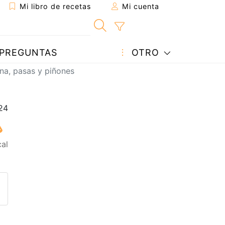
Mi libro de recetas
Mi cuenta
PREGUNTAS
OTRO
na, pasas y piñones
cal
eta a un amigo
sta página
ntar al autor
ublicar la foto de esta receta