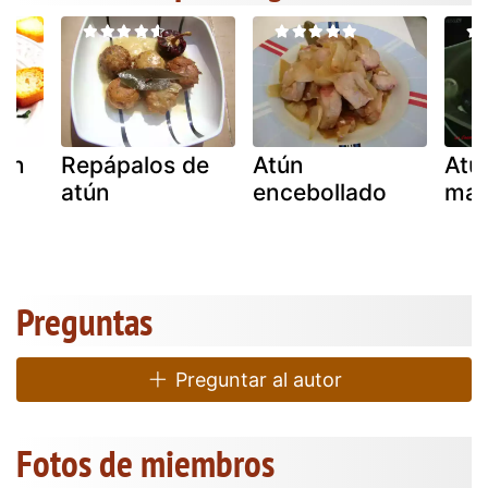
tún
Repápalos de
Atún
Atú
atún
encebollado
man
Preguntas
Preguntar al autor
Fotos de miembros