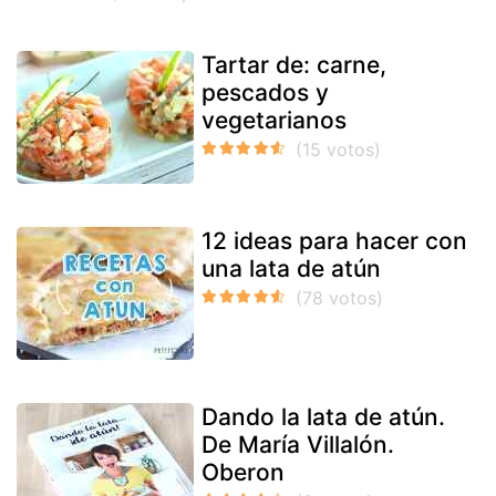
Tartar de: carne,
pescados y
vegetarianos
12 ideas para hacer con
una lata de atún
Dando la lata de atún.
De María Villalón.
Oberon