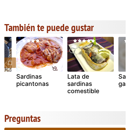
También te puede gustar
Sardinas
Lata de
Sar
picantonas
sardinas
gab
 y
comestible
Preguntas