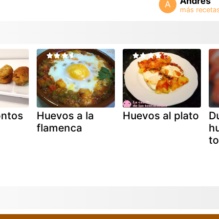
Andres
A
ontos
Huevos a la
Huevos al plato
D
flamenca
h
to