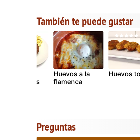
También te puede gustar
Huevos
Huevos a la
Huevos t
encapotados
flamenca
Preguntas