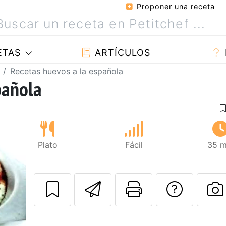
Proponer una receta
ETAS
ARTÍCULOS
Recetas huevos a la española
pañola
Plato
Fácil
35 m
Enviar esta rec
Imprimir e
Pregu
P