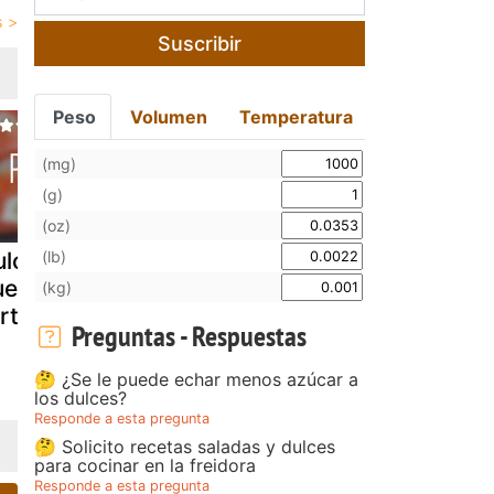
Suscribir
Peso
Volumen
Temperatura
(mg)
(g)
(oz)
(lb)
ulce de
Mayak gyeran -
Huevos
uevos de
huevos
rellenos de
(kg)
rtuga
marinados
marisco
Preguntas - Respuestas
coreanos
🤔 ¿Se le puede echar menos azúcar a
los dulces?
Responde a esta pregunta
🤔 Solicito recetas saladas y dulces
para cocinar en la freidora
Responde a esta pregunta