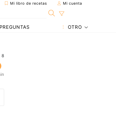
Mi libro de recetas
Mi cuenta
PREGUNTAS
OTRO
in
eta a un amigo
sta página
ntar al autor
ublicar la foto de esta receta