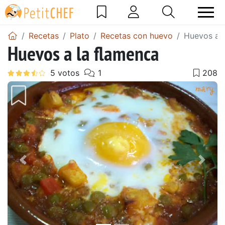
Recetas
Plato
Recetas con huevo
Huevos a l
Huevos a la flamenca
Anterior
Sigu