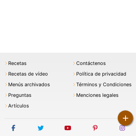
Recetas
Contáctenos
Recetas de vídeo
Política de privacidad
Menús archivados
Términos y Condiciones
Preguntas
Menciones legales
Artículos
+
facebook
twitter
youtube
pinterest
ins