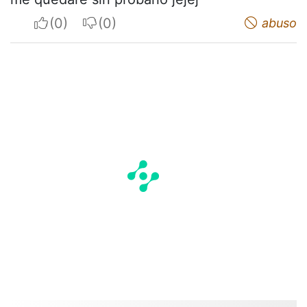
I apreciate
I do not appreciate
abuso