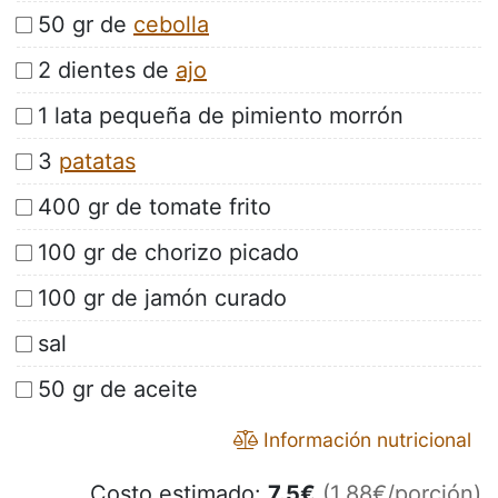
50 gr de
cebolla
2 dientes de
ajo
1 lata pequeña de pimiento morrón
3
patatas
400 gr de tomate frito
100 gr de chorizo picado
100 gr de jamón curado
sal
50 gr de aceite
Información nutricional
Costo estimado:
7.5
€
(1.88€/porción)