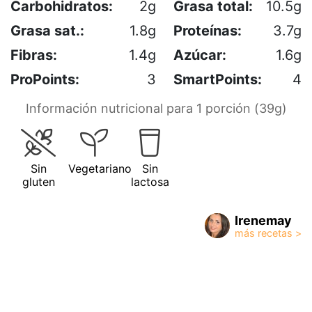
Carbohidratos:
2g
Grasa total:
10.5g
Grasa sat.:
1.8g
Proteínas:
3.7g
Fibras:
1.4g
Azúcar:
1.6g
ProPoints:
3
SmartPoints:
4
Información nutricional para 1 porción (39g)
Sin
Vegetariano
Sin
gluten
lactosa
Irenemay