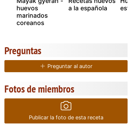
Mayak gyeran -
Recetas huevos
Hue
huevos
a la española
est
marinados
coreanos
Preguntas
Preguntar al autor
Fotos de miembros
Publicar la foto de esta receta