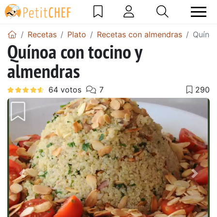
Recetas
Plato
Recetas con almendras
Quínoa
Quínoa con tocino y
almendras
Anterior
Sigu