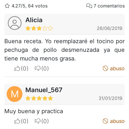
4.27/5, 64 votos
7 comentarios
Alicia
26/06/2019
Buena receta. Yo reemplazaré el tocino por
pechuga de pollo desmenuzada ya que
tiene mucha menos grasa.
I apreciate
I do not appreciate
abuso
Manuel_567
M
31/01/2019
Muy buena y practica
I apreciate
I do not appreciate
abuso