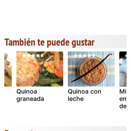
También te puede gustar
Quinoa
Quinoa con
Min
y
graneada
leche
emp
de 