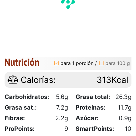
Nutrición
para 1 porción
/
para 100 g
Calorías:
313Kcal
Carbohidratos:
5.6g
Grasa total:
26.3g
Grasa sat.:
7.2g
Proteínas:
11.7g
Fibras:
2.2g
Azúcar:
0.9g
ProPoints:
9
SmartPoints:
10